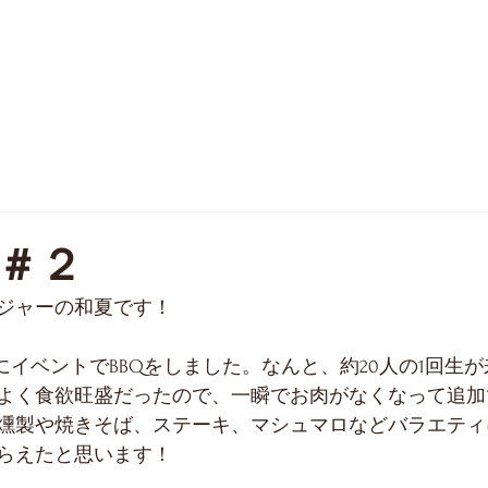
SCHEDULE
PHOTO
FAQ
OB
＃２
ジャーの和夏です！
にイベントでBBQをしました。なんと、約20人の1回生
よく食欲旺盛だったので、一瞬でお肉がなくなって追加
燻製や焼きそば、ステーキ、マシュマロなどバラエティに
らえたと思います！