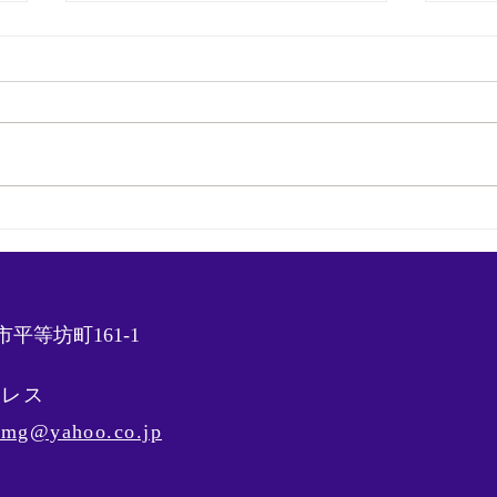
マネ日記31
マネ
平等坊町161-1
ドレス
s_mg@yahoo.co.jp