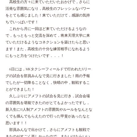
　高校生の方々に来ていただいたおかげで，さらに
活発な雰囲気になり，高校生のフレッシュなパワー
をとても感じました！来ていただけて，感謝の気持
ちでいっぱいです！
　これから月に一回ほど来ていただけるようなの
で，もっともっと交流を深めて，将来天理大学に来
ていただけるようなコネクションを築けたらと思い
ます！また，高校生の十分な練習相手になれるよう
にもっと力をつけたいです．．．！
　6日には，MKタクシーフィールドで行われたXリー
グの試合を部員みんなで見に行きました！雨の予報
でしたが一切降ることなく，快晴の中，観戦するこ
とができました！
　久しぶりにアメフトの試合を見に行き，試合会場
の雰囲気を堪能できたのがとてもよかったですし，
新入生に11人制アメフトの雰囲気やルールをなんとな
くでも掴んでもらえたので行った甲斐があったなと
思います！！
　部員みんなで出かけて，さらにアメフトも観戦で
きたのがすごく楽しかったので，またいけたらいい