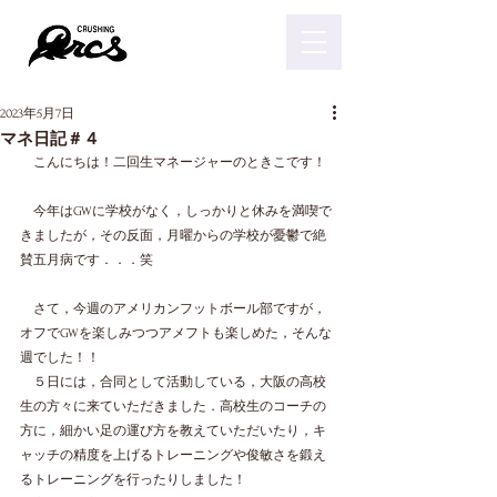
2023年5月7日
マネ日記＃４
　こんにちは！二回生マネージャーのときこです！
　今年はGWに学校がなく，しっかりと休みを満喫で
きましたが，その反面，月曜からの学校が憂鬱で絶
賛五月病です．．．笑
　さて，今週のアメリカンフットボール部ですが，
オフでGWを楽しみつつアメフトも楽しめた，そんな
週でした！！
　５日には，合同として活動している，大阪の高校
生の方々に来ていただきました．高校生のコーチの
方に，細かい足の運び方を教えていただいたり，キ
ャッチの精度を上げるトレーニングや俊敏さを鍛え
るトレーニングを行ったりしました！