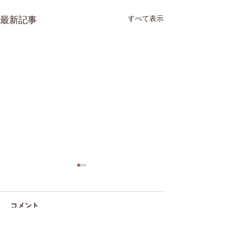
すべて表示
最新記事
コメント
マネ日記31
マネ日記#30