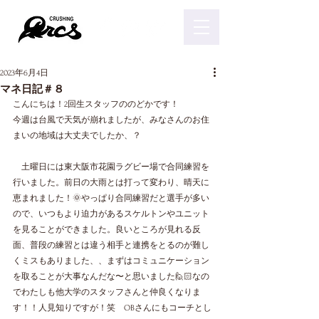
2023年6月4日
マネ日記＃８
こんにちは！2回生スタッフののどかです！
今週は台風で天気が崩れましたが、みなさんのお住
まいの地域は大丈夫でしたか、？
　土曜日には東大阪市花園ラグビー場で合同練習を
行いました。前日の大雨とは打って変わり、晴天に
恵まれました！🌞やっぱり合同練習だと選手が多い
ので、いつもより迫力があるスケルトンやユニット
を見ることができました。良いところが見れる反
面、普段の練習とは違う相手と連携をとるのが難し
くミスもありました、、まずはコミュニケーション
を取ることが大事なんだな〜と思いました🙋🏻なの
でわたしも他大学のスタッフさんと仲良くなりま
す！！人見知りですが！笑　OBさんにもコーチとし