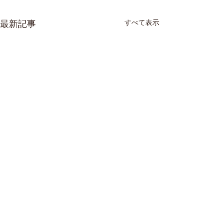
すべて表示
最新記事
コメント
マネ日記31
マネ日記#30