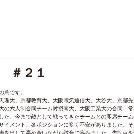
SCHEDULE
PHOTO
FAQ
OB
 ＃２１
の蔦です。
天理大、京都教育大、大阪電気通信大、大谷大、京都先
大の六人制合同チーム対摂南大、大阪工業大の合同「常翔
した。今まで敵として戦ってきたチームとの即席チーム
サイメント、各ポジションに多く不安がありました。そ
声を出して高め合いながら試合に臨みました。先制点を