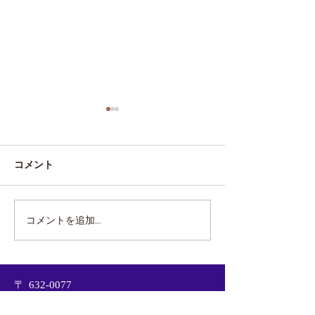
コメント
マネ日記31
マネ日記#30
コメントを追加…
〒
632-0077
奈良県天理市平等坊町161-1