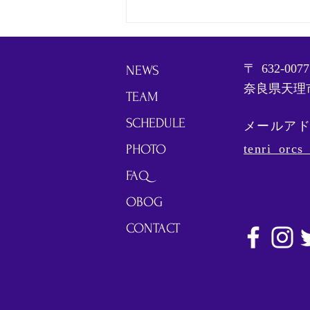
〒
632-0077
NEWS
奈良県天理市
TEAM
SCHEDULE
メールア
PHOTO
tenri_orc
FAQ
OBOG
CONTACT