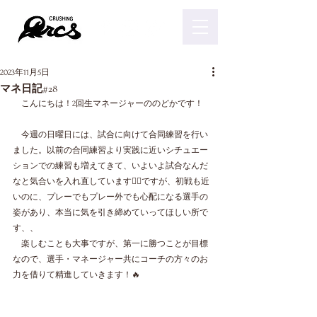
2023年11月5日
マネ日記#28
　こんにちは！2回生マネージャーののどかです！
　今週の日曜日には、試合に向けて合同練習を行い
ました。以前の合同練習より実践に近いシチュエー
ションでの練習も増えてきて、いよいよ試合なんだ
なと気合いを入れ直しています✊🏼ですが、初戦も近
いのに、プレーでもプレー外でも心配になる選手の
姿があり、本当に気を引き締めていってほしい所で
す、、
　楽しむことも大事ですが、第一に勝つことが目標
なので、選手・マネージャー共にコーチの方々のお
力を借りて精進していきます！🔥