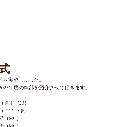
SCHEDULE
PHOTO
FAQ
OB
式
代式を実施しました。
2023年度の幹部を紹介させて頂きます。
＃11　QB）
＃17　QB）
乃（MG）
子（MG）