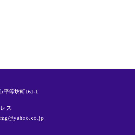
平等坊町161-1
ドレス
s_mg@yahoo.co.jp