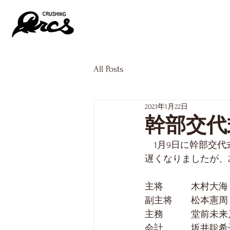
NEWS
TEAM
All Posts
2023年1月22日
幹部交代
　1月9日に幹部交
遅くなりましたが、
主将　　　木村大海（
副主将　　松本憲周（
主務　　　堂前未来
会計　　　坂井聡希