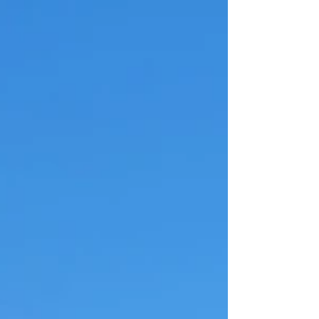
した👏✨ これまでの練習の成果が実ったようですね🌟私自
身もそうですが1回生は初めての試合だったので、本番...