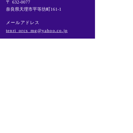
〒
632-0077
奈良県天理市平等坊町161-1
メールアドレス
tenri_orcs_mg@yahoo.co.jp