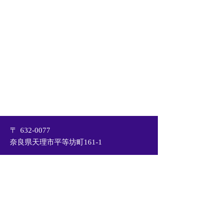
〒
632-0077
奈良県天理市平等坊町161-1
メールアドレス
tenri_orcs_mg@yahoo.co.jp