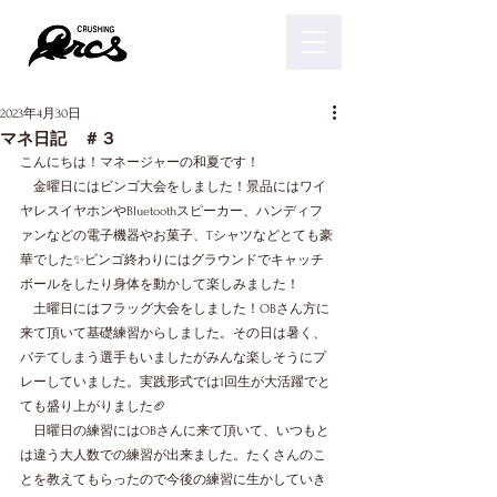
2023年4月30日
マネ日記 ＃３
こんにちは！マネージャーの和夏です！
　金曜日にはビンゴ大会をしました！景品にはワイ
ヤレスイヤホンやBluetoothスピーカー、ハンディフ
ァンなどの電子機器やお菓子、Tシャツなどとても豪
華でした✨ビンゴ終わりにはグラウンドでキャッチ
ボールをしたり身体を動かして楽しみました！
　土曜日にはフラッグ大会をしました！OBさん方に
来て頂いて基礎練習からしました。その日は暑く、
バテてしまう選手もいましたがみんな楽しそうにプ
レーしていました。実践形式では1回生が大活躍でと
ても盛り上がりました🏈
　日曜日の練習にはOBさんに来て頂いて、いつもと
は違う大人数での練習が出来ました。たくさんのこ
とを教えてもらったので今後の練習に生かしていき